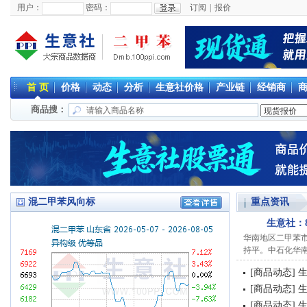
用户：
密码：
订阅
|
报价
首 页
价格
动态
分析
生意社价格
产业链
经销商
商品搜：
混二甲苯风向标
重点资讯
生意社：
华南地区二甲苯市场
持平。中石化华南公
[
商品动态
]
生
[
商品动态
]
生
[
商品动态
]
生