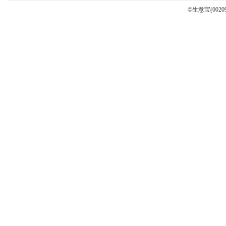
©生意宝(0020
[
混二甲苯
]
7月29日，混二甲苯参考价为6366.67，与7月1日(5791.00)
上涨了9.94%
2026-07-29 16:38:13